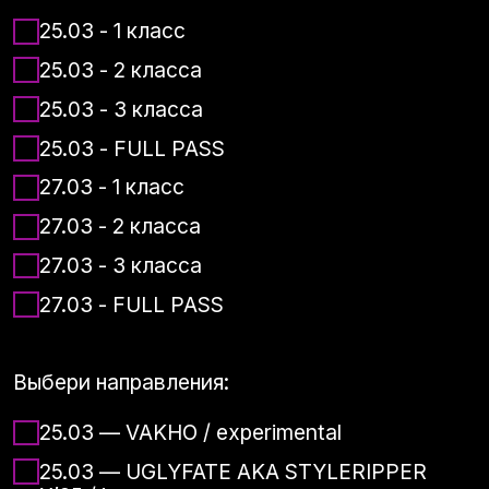
27.03 - FULL PASS
Выбери направления:
25.03 — VAKHO / experimental
25.03 — UGLYFATE AKA STYLERIPPER
X’25 / krump
25.03 — ROCHKA / freestyle hip-hop
25.03 — GONZY / freestyle hip-hop
25.03 — FULL PASS
27.03 — KASHPUR / contemporary
27.03 — DIMA BONCHICHE / vogue
27.03 — APILAT / hip-hop choreo
27.03 — DECKI / choreo
27.03 — FULL PASS